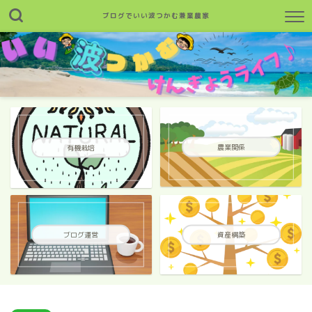
ブログでいい波つかむ兼業農家
農業関係
有機栽培
ブログ運営
資産構築