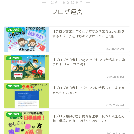
― CATEGORY ―
ブログ運営
ブログ運営
【ブログ運営】辛くないですか？知らないと損を
する！ブログをはじめてよかったこと7選
2022年4月29日
ブログ運営
【ブログ初心者】Google アドセンス合格までの道
のり！13回目で合格！！
2022年4月5日
ブログ運営
【ブログ初心者】アドセンスに合格して、まずや
るべき3つのこと！
2022年3月26日
ブログ運営
【ブログ超初心者】時間を上手に使って人生を好
転！継続力を身につける4つのコツ！
2021年9月21日