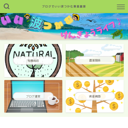
ブログでいい波つかむ兼業農家
農業関係
有機栽培
ブログ運営
資産構築