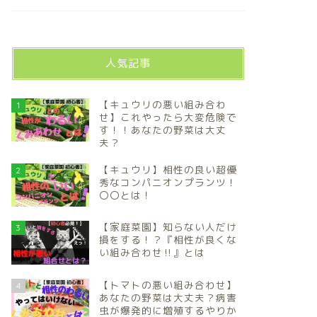
人気記事
【キュウリの悪い組み合わ
1
せ】これやったら大変危険で
す！！あなたの野菜は大丈
夫？
【キュウリ】相性の良い超優
2
秀なコンパニオンプランツ！
〇〇とは！
【家庭菜園】知らない人だけ
3
損をする！？『相性が良くな
い組み合わせ‼️』とは
【トマトの悪い組み合わせ】
4
あなたの野菜は大丈夫？病害
虫が爆発的に増殖するやりか