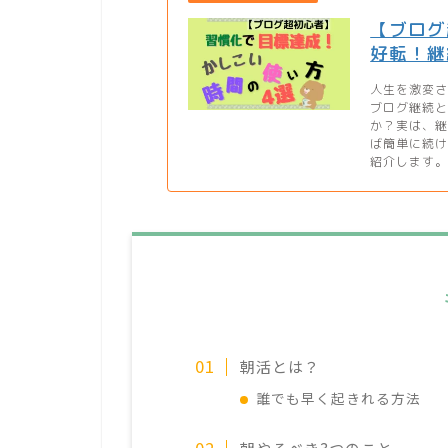
【ブログ
好転！継
人生を激変
ブログ継続
か？実は、
ば簡単に続
紹介します。.
朝活とは？
誰でも早く起きれる方法
朝やるべき3つのこと