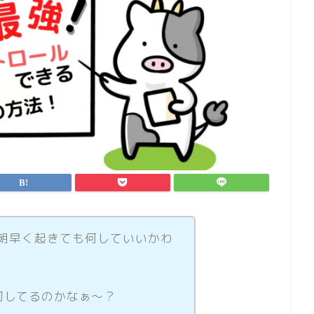
し朝早く起きても何していいかわ
何してるのかなぁ〜？