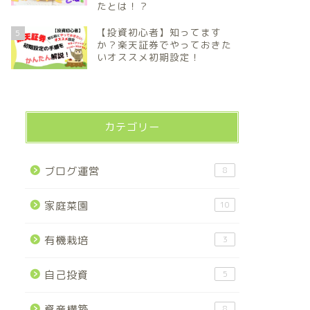
たとは！？
【投資初心者】知ってます
5
か？楽天証券でやっておきた
いオススメ初期設定！
カテゴリー
ブログ運営
8
家庭菜園
10
有機栽培
3
自己投資
5
資産構築
8