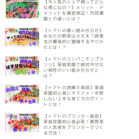
【今人気のシェア畑ってどん
な感じなの？】メリット・デ
メリットを徹底検証！市民農
園との違いとは？
【トマトの悪い組み合わせ】
あなたの野菜は大丈夫？病害
虫が爆発的に増殖するやりか
たとは！？
【トマトのコンパニオンプラ
ンツ】家庭菜園で絶対外せな
い相性のいい組み合わせと
は？
【トマトの地植え栽培】家庭
菜園初心者にオススメ！失敗
しない上手な育て方のポイン
トとは！
【トマトのプランター栽培】
家庭菜園初心者必見！夏野菜
の人気者をプランターでつく
る方法！