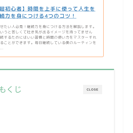
超初心者】時間を上手に使って人生を
続力を身につける4つのコツ！
させたい人必見！継続力を身につける方法を解説します。
というと苦しくて吐き気が出るイメージを持ってません
継続するためにはいい習慣と時間の使い方をマスターすれ
けることができます。毎日継続している僕のルーティンを
..
もくじ
CLOSE