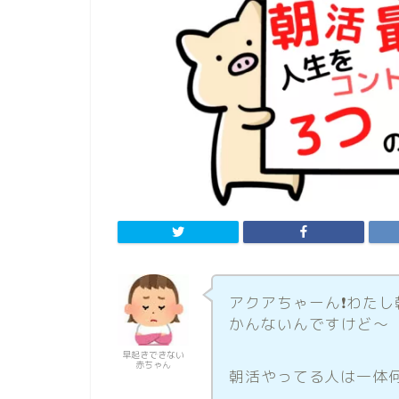
アクアちゃーん❗️わた
かんないんですけど〜
早起きできない
赤ちゃん
朝活やってる人は一体