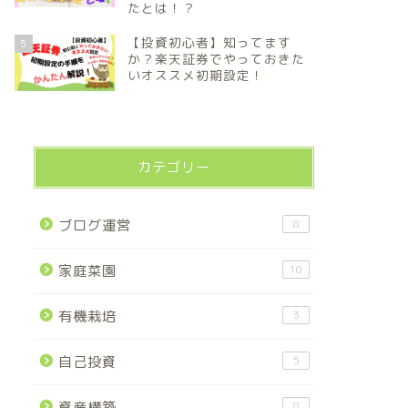
たとは！？
【投資初心者】知ってます
5
か？楽天証券でやっておきた
いオススメ初期設定！
カテゴリー
ブログ運営
8
家庭菜園
10
有機栽培
3
自己投資
5
資産構築
8