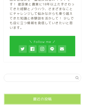
有機とオーガ
す！ 建設業と農業に18年以上たずさわっ
解説！家庭菜
てきた経験とノウハウ、さまざまなこと
見！
にチャレンジして悩みながらも乗り越え
てきた知識と体験談を活かして！ 少しで
こんにちは、アクア（@b
も役に立つ情報を発信していきたいと思
は？ 有機栽培と何が違
います。
＼ Follow me ／
有機栽培
【農法】地球
る農法とは？
こんにちは、アクア（@b
類くらいあるの？ 化学
最近の投稿