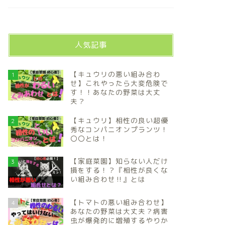
人気記事
【キュウリの悪い組み合わ
1
せ】これやったら大変危険で
す！！あなたの野菜は大丈
夫？
【キュウリ】相性の良い超優
2
秀なコンパニオンプランツ！
〇〇とは！
【家庭菜園】知らない人だけ
3
損をする！？『相性が良くな
い組み合わせ‼️』とは
【トマトの悪い組み合わせ】
4
あなたの野菜は大丈夫？病害
虫が爆発的に増殖するやりか