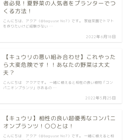
者必見！夏野菜の人気者をプランターでつ
くる方法！
こんにちは、アクア（@baguuse No7）です。 家庭菜園でトマト
を作りたいけど経験がない …
2022年6月18日
【キュウリの悪い組み合わせ】これやった
ら大変危険です！！あなたの野菜は大丈
夫？
こんにちは アクアです。 一緒に植えると相性の良い植物「コン
パニオンプランツ」があるの …
2022年5月25日
【キュウリ】相性の良い超優秀なコンパニ
オンプランツ！〇〇とは！
こんにちは アクア（@baguuse No7）です。 一緒に植えると相