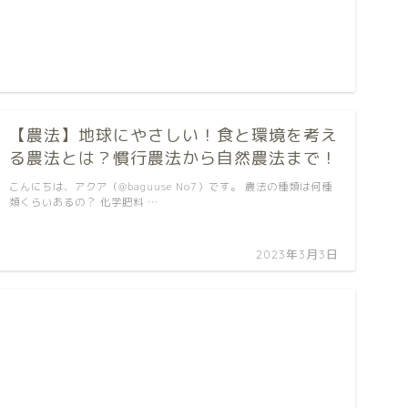
【農法】地球にやさしい！食と環境を考え
る農法とは？慣行農法から自然農法まで！
こんにちは、アクア（@baguuse No7）です。 農法の種類は何種
類くらいあるの？ 化学肥料 …
2023年3月3日