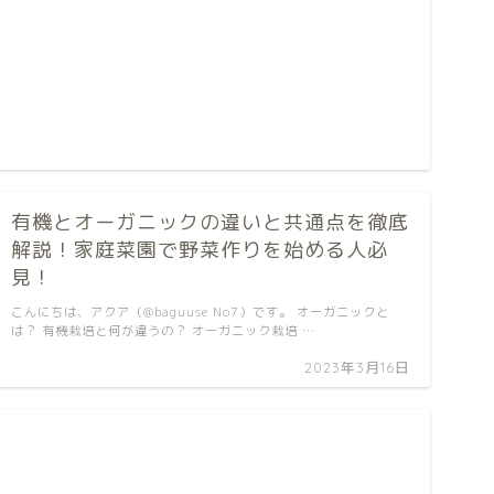
有機とオーガニックの違いと共通点を徹底
解説！家庭菜園で野菜作りを始める人必
見！
こんにちは、アクア（@baguuse No7）です。 オーガニックと
は？ 有機栽培と何が違うの？ オーガニック栽培 …
2023年3月16日