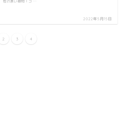
性の良い植物「コ …
2022年5月15日
2
3
4