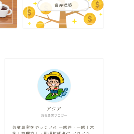
資産構築
有機栽培
【初心者必見
と健康に優し
こんにちは、アクア（@b
ものを指すの？ 有 …
アクア
兼業農家ブロガー
兼業農家をやっている 一級管・一級土木
有機栽培
施工管理技士・監理技術者の アクアで