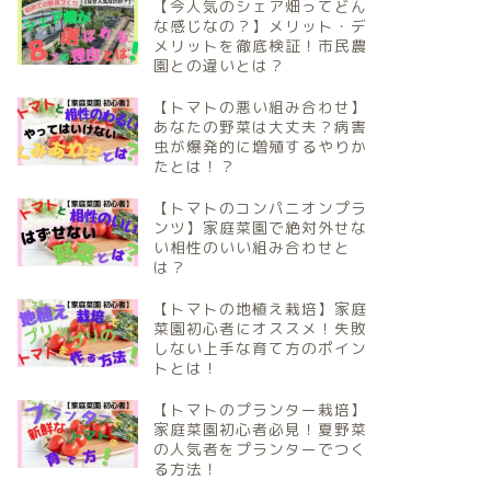
【今人気のシェア畑ってどん
な感じなの？】メリット・デ
メリットを徹底検証！市民農
園との違いとは？
【トマトの悪い組み合わせ】
あなたの野菜は大丈夫？病害
虫が爆発的に増殖するやりか
たとは！？
【トマトのコンパニオンプラ
ンツ】家庭菜園で絶対外せな
い相性のいい組み合わせと
は？
【トマトの地植え栽培】家庭
菜園初心者にオススメ！失敗
しない上手な育て方のポイン
トとは！
【トマトのプランター栽培】
家庭菜園初心者必見！夏野菜
の人気者をプランターでつく
る方法！