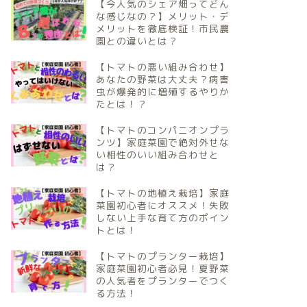
【今人気のシェア畑ってどん
な感じなの？】メリット・デ
メリットを徹底検証！市民農
園との違いとは？
【トマトの悪い組み合わせ】
あなたの野菜は大丈夫？病害
虫が爆発的に増殖するやりか
たとは！？
【トマトのコンパニオンプラ
ンツ】家庭菜園で絶対外せな
い相性のいい組み合わせと
は？
【トマトの地植え栽培】家庭
菜園初心者にオススメ！失敗
しない上手な育て方のポイン
トとは！
【トマトのプランター栽培】
家庭菜園初心者必見！夏野菜
の人気者をプランターでつく
る方法！