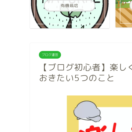
有機栽培
ブログ運営
【ブログ初心者】楽し
おきたい5つのこと