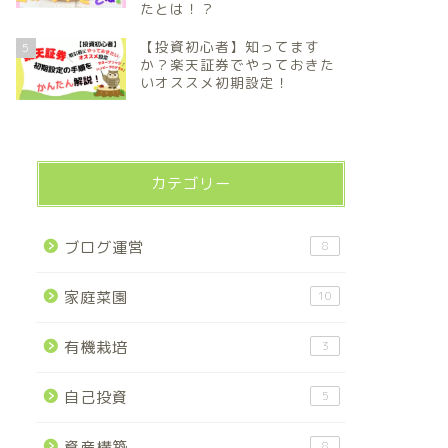
たとは！？
【投資初心者】知ってます
5
か？楽天証券でやっておきた
いオススメ初期設定！
カテゴリー
ブログ運営
8
家庭菜園
10
有機栽培
3
自己投資
5
資産構築
8