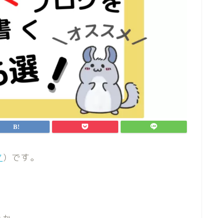
7
）です。