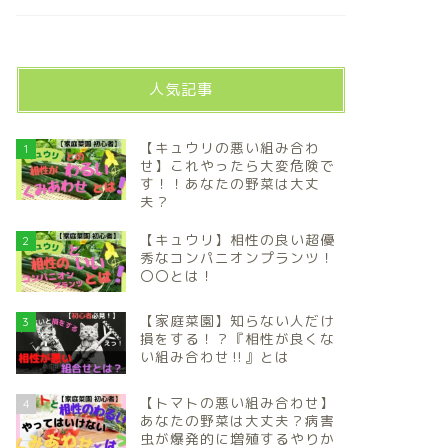
人気記事
【キュウリの悪い組み合わ
1
せ】これやったら大変危険で
す！！あなたの野菜は大丈
夫？
【キュウリ】相性の良い超優
2
秀なコンパニオンプランツ！
〇〇とは！
【家庭菜園】知らない人だけ
3
損をする！？『相性が良くな
い組み合わせ‼️』とは
【トマトの悪い組み合わせ】
4
あなたの野菜は大丈夫？病害
虫が爆発的に増殖するやりか